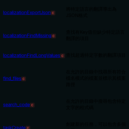
將特定語言的翻譯導出為
localizationExportJson
C
JSON格式
查找有Key值但缺少特定語言
localizationFindMissing
C
翻譯的項目
查找超過特定字數的翻譯項目
localizationFindLongValues
C
在允許的目錄中找尋所有符合
檔名模式的檔案並標示其檔案
find_files
C
路徑
在允許的目錄中搜尋包含特定
search_code
C
文字的程式碼
創建新的任務，可以包含多個
taskCreate
C