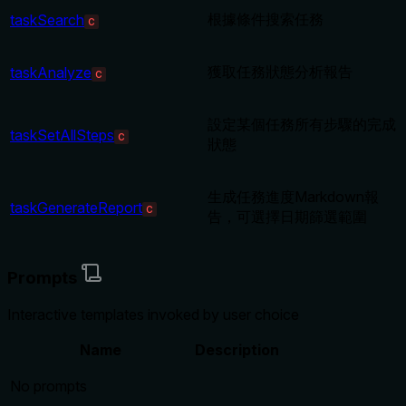
根據條件搜索任務
taskSearch
C
獲取任務狀態分析報告
taskAnalyze
C
設定某個任務所有步驟的完成
taskSetAllSteps
C
狀態
生成任務進度Markdown報
taskGenerateReport
C
告，可選擇日期篩選範圍
Prompts
Interactive templates invoked by user choice
Name
Description
No prompts