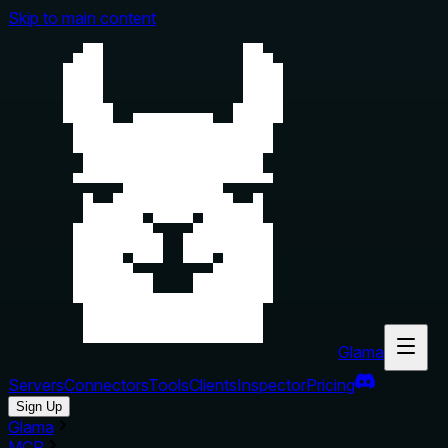
Skip to main content
Glama
Servers
Connectors
Tools
Clients
Inspector
Pricing
Sign Up
Glama
MCP