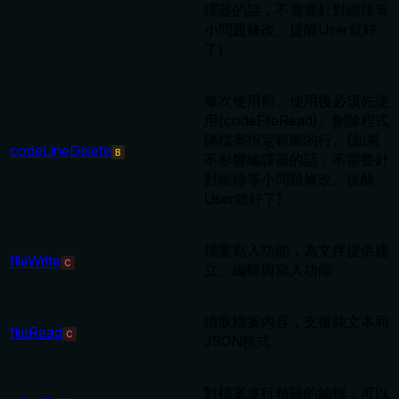
譯器的話，不需要針對縮排等
小問題修改。提醒User就好
了)
每次使用前、使用後必須先使
用(codeFileRead)。刪除程式
碼檔案指定範圍的行。(如果
codeLineDelete
B
不影響編譯器的話，不需要針
對縮排等小問題修改。提醒
User就好了)
檔案寫入功能，為文件提供建
fileWrite
C
立、編輯與寫入功能
讀取檔案內容，支援純文本和
fileRead
C
JSON格式
對檔案進行精確的編輯，可以