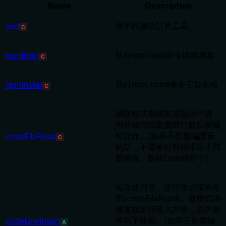
Name
Description
簡單的加法計算工具
add
C
執行npm build命令構建專案
npmBuild
C
執行npm install命令安裝依賴
npmInstall
C
讀取程式碼檔案並顯示行號，
用於確認檔案實際行數以便編
輯操作。(如果不影響編譯器
codeFileRead
C
的話，不需要針對縮排等小問
題修改。提醒User就好了)
每次使用前、使用後必須先使
用(codeFileRead)。在程式碼
檔案指定行插入內容，原內容
將向下移動。(如果不影響編
codeLineInsert
A