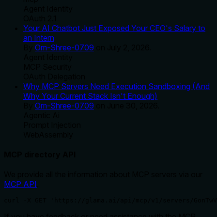
Agent Identity
OAuth 2.1
Your AI Chatbot Just Exposed Your CEO's Salary to
an Intern
By
Om-Shree-0709
on
July 2, 2026
.
Agent Identity
MCP Security
OAuth Delegation
Why MCP Servers Need Execution Sandboxing (And
Why Your Current Stack Isn't Enough)
By
Om-Shree-0709
on
June 30, 2026
.
Agentic Ai
Prompt Injection
WebAssembly
MCP directory API
We provide all the information about MCP servers via our
MCP API
.
curl -X GET 'https://glama.ai/api/mcp/v1/servers/GonTwV
If you have feedback or need assistance with the MCP