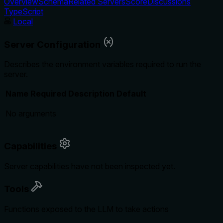
Overview
Schema
Related Servers
Score
Discussions
TypeScript
Local
Server Configuration
Describes the environment variables required to run the
server.
Name
Required
Description
Default
No arguments
Capabilities
Server capabilities have not been inspected yet.
Tools
Functions exposed to the LLM to take actions