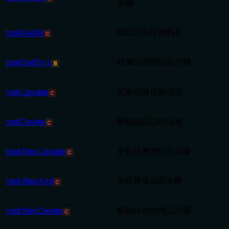
步驟
獲取所有任務列表
taskGetAll
C
根據ID獲取特定任務
taskGetById
B
更新現有任務信息
taskUpdate
C
刪除指定ID的任務
taskDelete
C
更新任務的特定步驟
taskStepUpdate
C
為任務添加新步驟
taskStepAdd
C
刪除任務的特定步驟
taskStepDelete
C