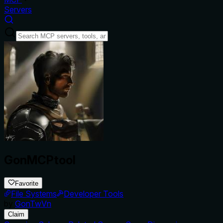
Servers
GonMCPtool
Favorite
File Systems
Developer Tools
by
GonTwVn
Claim