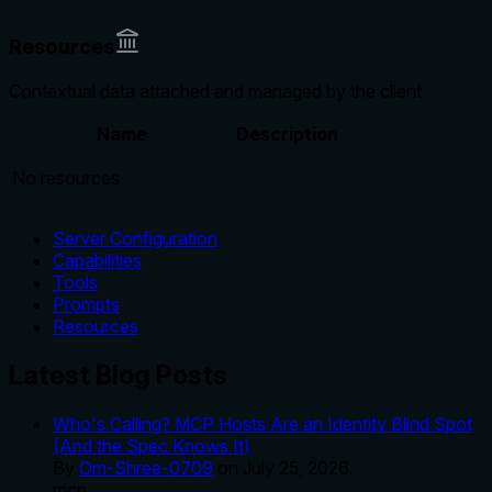
Resources
Contextual data attached and managed by the client
Name
Description
No resources
Server Configuration
Capabilities
Tools
Prompts
Resources
Latest Blog Posts
Who's Calling? MCP Hosts Are an Identity Blind Spot
(And the Spec Knows It)
By
Om-Shree-0709
on
July 25, 2026
.
mcp