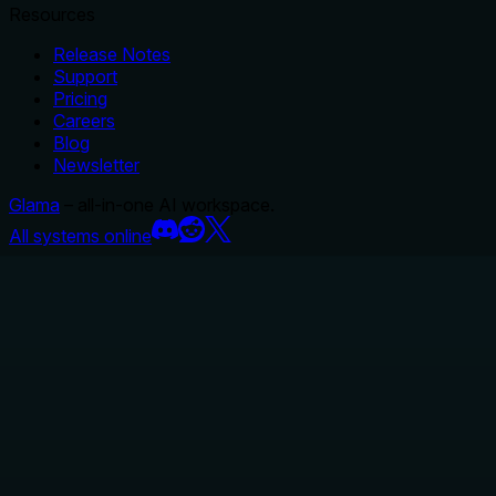
Resources
Release Notes
Support
Pricing
Careers
Blog
Newsletter
Glama
– all-in-one AI workspace.
All systems online