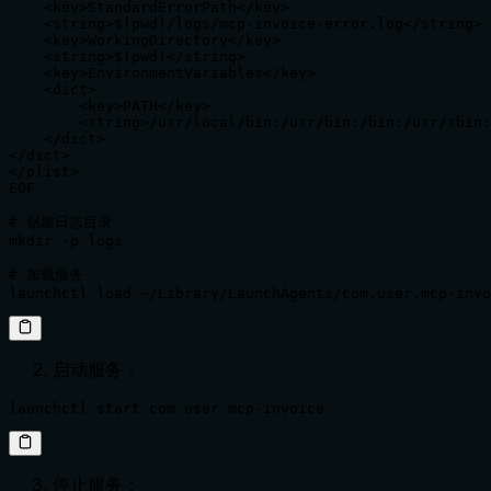
    <key>StandardErrorPath</key>

    <string>$(pwd)/logs/mcp-invoice-error.log</string>

    <key>WorkingDirectory</key>

    <string>$(pwd)</string>

    <key>EnvironmentVariables</key>

    <dict>

        <key>PATH</key>

        <string>/usr/local/bin:/usr/bin:/bin:/usr/sbin:
    </dict>

</dict>

</plist>

EOF

# 创建日志目录

mkdir -p logs

# 加载服务

launchctl load ~/Library/LaunchAgents/com.user.mcp-invo
启动服务：
launchctl start com.user.mcp-invoice
停止服务：