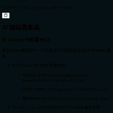
launchctl stop com.user.mcp-invoice
AI 编辑器集成
在 Cursor 中配置 MCP
在 Cursor 编辑器中，可以通过以下配置添加 MCP Invoice 服
务：
打开 Cursor 的 MCP 配置文件：
macOS:
$HOME/Library/Application
Support/Cursor/tools/tools.json
Linux:
$HOME/.config/Cursor/tools/tools.json
Windows:
%APPDATA%\Cursor\tools\tools.json
在
文件中添加 MCP Invoice 服务配置：
tools.json