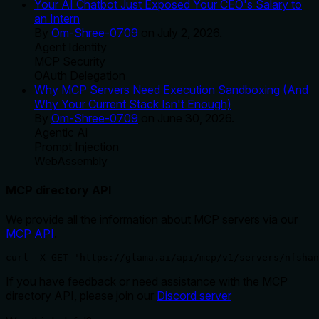
Your AI Chatbot Just Exposed Your CEO's Salary to
an Intern
By
Om-Shree-0709
on
July 2, 2026
.
Agent Identity
MCP Security
OAuth Delegation
Why MCP Servers Need Execution Sandboxing (And
Why Your Current Stack Isn't Enough)
By
Om-Shree-0709
on
June 30, 2026
.
Agentic Ai
Prompt Injection
WebAssembly
MCP directory API
We provide all the information about MCP servers via our
MCP API
.
curl -X GET 'https://glama.ai/api/mcp/v1/servers/nfshan
If you have feedback or need assistance with the MCP
directory API, please join our
Discord server