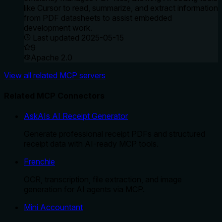
like Cursor to read, summarize, and extract information
from PDF datasheets to assist embedded
development work.
Last updated
2025-05-15
9
Apache 2.0
View all related MCP servers
Related MCP Connectors
AskAIs AI Receipt Generator
Generate professional receipt PDFs and structured
receipt data with AI-ready MCP tools.
Frenchie
OCR, transcription, file extraction, and image
generation for AI agents via MCP.
Mini Accountant