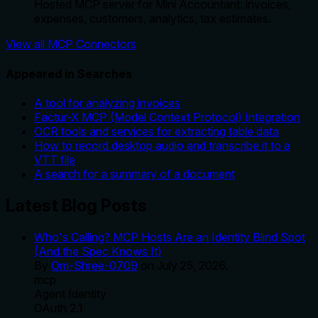
Hosted MCP server for Mini Accountant: invoices,
expenses, customers, analytics, tax estimates.
View all MCP Connectors
Appeared in Searches
A tool for analyzing invoices
Factur-X MCP (Model Context Protocol) Integration
OCR tools and services for extracting table data
How to record desktop audio and transcribe it to a
VTT file
A search for a summary of a document
Latest Blog Posts
Who's Calling? MCP Hosts Are an Identity Blind Spot
(And the Spec Knows It)
By
Om-Shree-0709
on
July 25, 2026
.
mcp
Agent Identity
OAuth 2.1