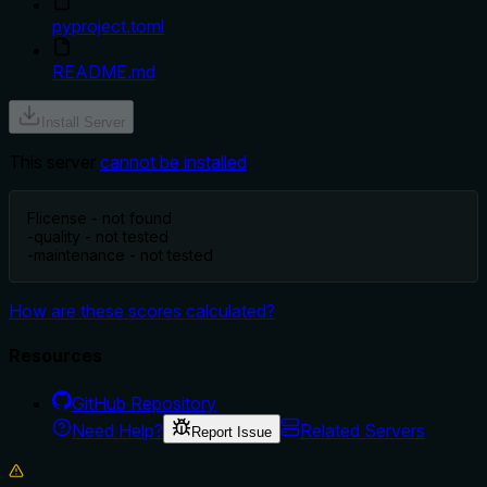
pyproject.toml
README.md
Install Server
This server
cannot be installed
F
license - not found
-
quality - not tested
-
maintenance - not tested
How are these scores calculated?
Resources
GitHub Repository
Need Help?
Related Servers
Report Issue