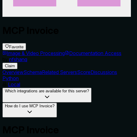
MCP Invoice
Favorite
Image & Video Processing
Documentation Access
by
nfshanq
Claim
Overview
Schema
Related Servers
Score
Discussions
Python
Local
Which integrations are available for this server?
How do I use MCP Invoice?
MCP Invoice