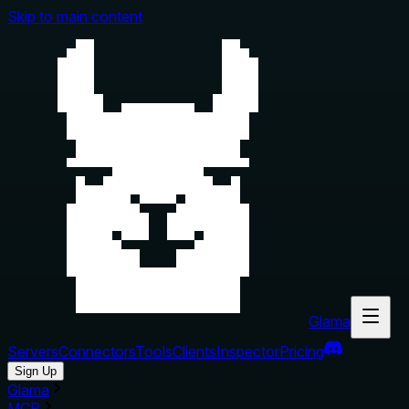
Skip to main content
Glama
Servers
Connectors
Tools
Clients
Inspector
Pricing
Sign Up
Glama
MCP