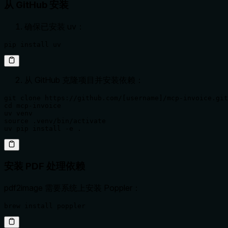
从 GitHub 安装
确保已安装 uv：
pip install uv
从 GitHub 克隆项目并安装依赖：
git clone https://github.com/[username]/mcp-invoice.git

cd mcp-invoice

uv venv

source .venv/bin/activate

uv pip install -e .
安装 PDF 处理依赖
pdf2image 需要系统上安装 Poppler：
brew install poppler