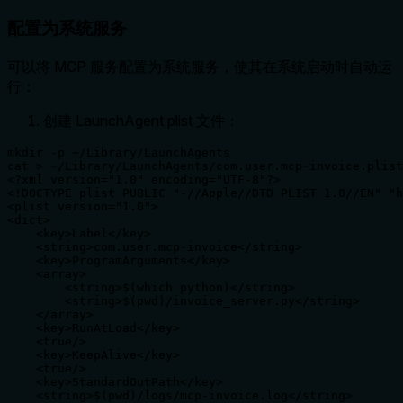
配置为系统服务
可以将 MCP 服务配置为系统服务，使其在系统启动时自动运
行：
创建 LaunchAgent plist 文件：
mkdir -p ~/Library/LaunchAgents

cat > ~/Library/LaunchAgents/com.user.mcp-invoice.plist
<?xml version="1.0" encoding="UTF-8"?>

<!DOCTYPE plist PUBLIC "-//Apple//DTD PLIST 1.0//EN" "h
<plist version="1.0">

<dict>

    <key>Label</key>

    <string>com.user.mcp-invoice</string>

    <key>ProgramArguments</key>

    <array>

        <string>$(which python)</string>

        <string>$(pwd)/invoice_server.py</string>

    </array>

    <key>RunAtLoad</key>

    <true/>

    <key>KeepAlive</key>

    <true/>

    <key>StandardOutPath</key>

    <string>$(pwd)/logs/mcp-invoice.log</string>
