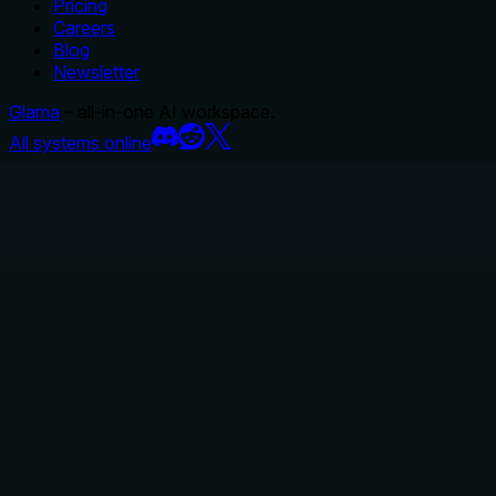
Pricing
Careers
Blog
Newsletter
Glama
– all-in-one AI workspace.
All systems online