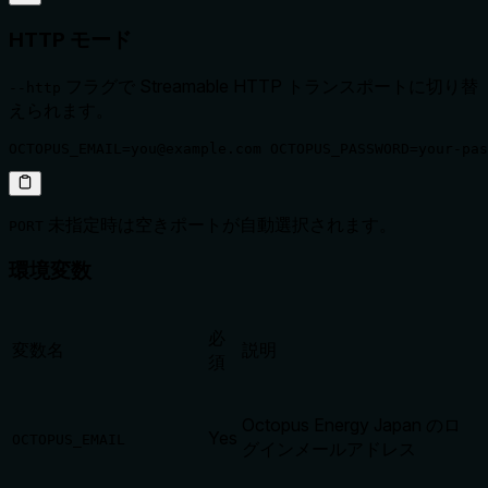
HTTP モード
フラグで Streamable HTTP トランスポートに切り替
--http
えられます。
OCTOPUS_EMAIL=you@example.com OCTOPUS_PASSWORD=your-pas
未指定時は空きポートが自動選択されます。
PORT
環境変数
必
変数名
説明
須
Octopus Energy Japan のロ
Yes
OCTOPUS_EMAIL
グインメールアドレス