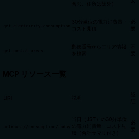
要
含む、住所は除外）
30分単位の電力消費量・
必
get_electricity_consumption
コスト見積
要
郵便番号からエリア情報
不
get_postal_areas
を検索
要
MCP リソース一覧
認
説明
URI
証
当日（JST）の30分単位
必
の電力消費量・コスト見
octopus://consumption/today
要
積（合計サマリ付き）