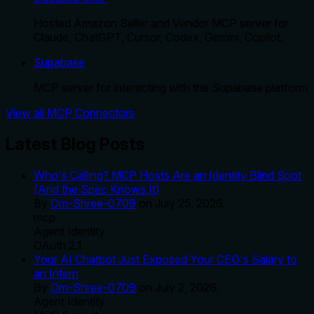
Hosted Amazon Seller and Vendor MCP server for
Claude, ChatGPT, Cursor, Codex, Gemini, Copilot.
Supabase
MCP server for interacting with the Supabase platform
View all MCP Connectors
Latest Blog Posts
Who's Calling? MCP Hosts Are an Identity Blind Spot
(And the Spec Knows It)
By
Om-Shree-0709
on
July 25, 2026
.
mcp
Agent Identity
OAuth 2.1
Your AI Chatbot Just Exposed Your CEO's Salary to
an Intern
By
Om-Shree-0709
on
July 2, 2026
.
Agent Identity