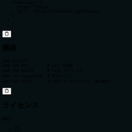
    "tako-mcp": {

      "type": "http",

      "url": "http://localhost:<port>/mcp"

    }

  }

}
開発
npm install

npm run dev        # tsx で起動

npm run build      # tsup でバンドル

npm run typecheck  # 型チェック

npm run check      # Lint & フォーマット (Biome)
ライセンス
MIT