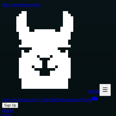
Skip to main content
Glama
Servers
Connectors
Tools
Clients
Inspector
Pricing
Sign Up
Glama
MCP