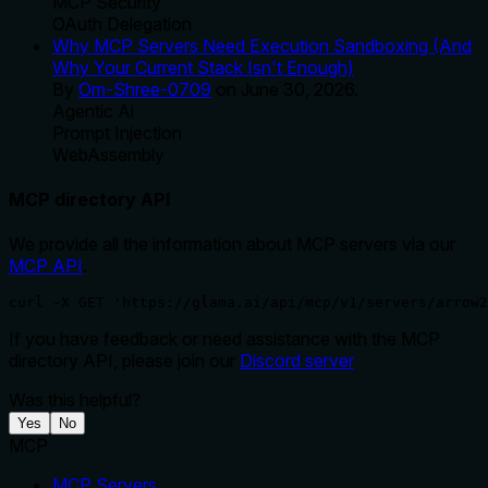
MCP Security
OAuth Delegation
Why MCP Servers Need Execution Sandboxing (And
Why Your Current Stack Isn't Enough)
By
Om-Shree-0709
on
June 30, 2026
.
Agentic Ai
Prompt Injection
WebAssembly
MCP directory API
We provide all the information about MCP servers via our
MCP API
.
curl -X GET 'https://glama.ai/api/mcp/v1/servers/arrow2
If you have feedback or need assistance with the MCP
directory API, please join our
Discord server
Was this helpful?
Yes
No
MCP
MCP Servers