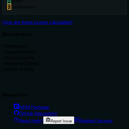
A
quality
C
maintenance
How are these scores calculated?
Maintenance
–
Maintainers
–
Response time
–
Release cycle
–
Releases (12mo)
Commit activity
Resources
NPM Package
GitHub Repository
Need Help?
Related Servers
Report Issue