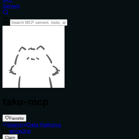
Servers
tako-mcp
Favorite
Search
Data Platforms
by
arrow2nd
Claim