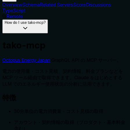
Overview
Schema
Related Servers
Score
Discussions
TypeScript
Remote
How do I use tako-mcp?
tako-mcp
Octopus Energy Japan
GraphQL API の MCP サーバー。
電力の使用量・コスト見積、契約情報、料金プランなどを
MCP ツール経由で取得できます。Claude をはじめとする
LLM でのエネルギー使用状況の分析に活用できます。
特徴
30分単位の電力消費量・コスト見積の取得
アカウント・契約情報の取得（プロダクト・基本料金
含む）