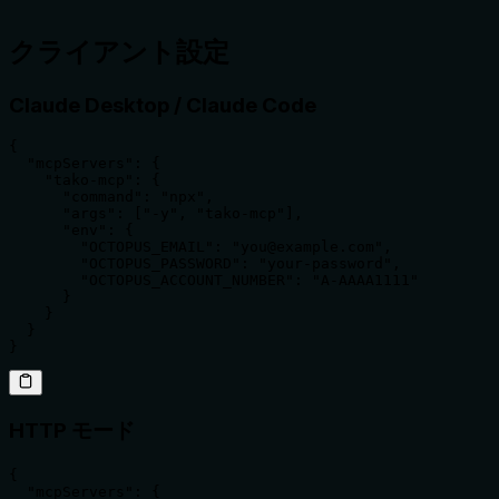
クライアント設定
Claude Desktop / Claude Code
{

  "mcpServers": {

    "tako-mcp": {

      "command": "npx",

      "args": ["-y", "tako-mcp"],

      "env": {

        "OCTOPUS_EMAIL": "you@example.com",

        "OCTOPUS_PASSWORD": "your-password",

        "OCTOPUS_ACCOUNT_NUMBER": "A-AAAA1111"

      }

    }

  }

}
HTTP モード
{

  "mcpServers": {
