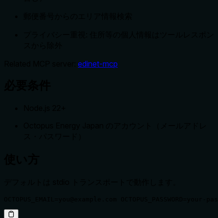
郵便番号からのエリア情報検索
プライバシー重視: 住所等の個人情報はツールレスポン
スから除外
Related MCP server:
edinet-mcp
必要条件
Node.js 22+
Octopus Energy Japan のアカウント（メールアドレ
ス・パスワード）
使い方
デフォルトは stdio トランスポートで動作します。
OCTOPUS_EMAIL=you@example.com OCTOPUS_PASSWORD=your-pa