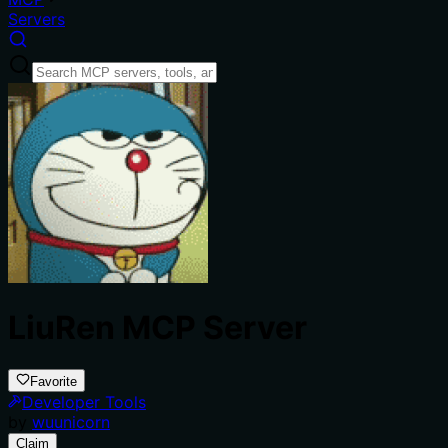
Servers
LiuRen MCP Server
Favorite
Developer Tools
by
wuunicorn
Claim