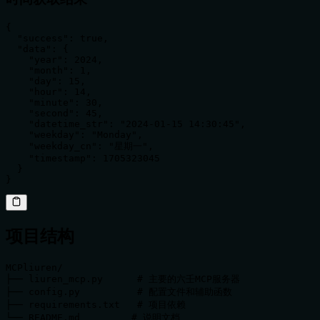
{

  "success": true,

  "data": {

    "year": 2024,

    "month": 1,

    "day": 15,

    "hour": 14,

    "minute": 30,

    "second": 45,

    "datetime_str": "2024-01-15 14:30:45",

    "weekday": "Monday",

    "weekday_cn": "星期一",

    "timestamp": 1705323045

  }

}
项目结构
MCPliuren/

├── liuren_mcp.py      # 主要的六壬MCP服务器

├── config.py          # 配置文件和辅助函数

├── requirements.txt   # 项目依赖

└── README.md         # 说明文档