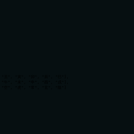
 "丑", "寅", "卯", "辰", "巳"],

 "午", "未", "申", "酉", "戌"],

 "空", "虎", "常", "玄", "陰"]
