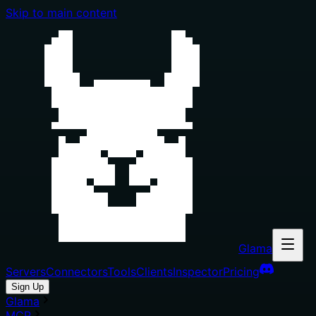
Skip to main content
Glama
Servers
Connectors
Tools
Clients
Inspector
Pricing
Sign Up
Glama
MCP