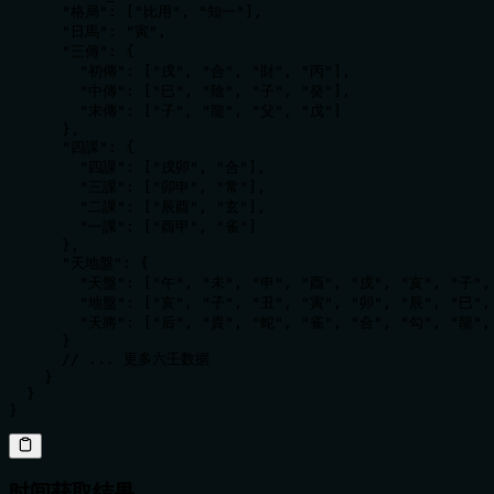
      "格局": ["比用", "知一"],

      "日馬": "寅",

      "三傳": {

        "初傳": ["戌", "合", "財", "丙"],

        "中傳": ["巳", "陰", "子", "癸"],

        "末傳": ["子", "龍", "父", "戊"]

      },

      "四課": {

        "四課": ["戌卯", "合"],

        "三課": ["卯申", "常"],

        "二課": ["辰酉", "玄"],

        "一課": ["酉甲", "雀"]

      },

      "天地盤": {

        "天盤": ["午", "未", "申", "酉", "戌", "亥", "子",
        "地盤": ["亥", "子", "丑", "寅", "卯", "辰", "巳",
        "天將": ["后", "貴", "蛇", "雀", "合", "勾", "龍",
      }

      // ... 更多六壬数据

    }

  }

}
时间获取结果