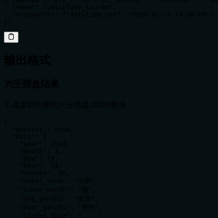
  "name": "calculate_liuren",

  "arguments": {"datetime_str": "2024-01-15 14:30:00"}

}}
输出格式
六壬排盘结果
工具返回完整的六壬排盘JSON数据：
{

  "success": true,

  "data": {

    "year": 2024,

    "month": 1,

    "day": 15,

    "hour": 14,

    "minute": 30,

    "solar_term": "小寒",

    "lunar_month": "腊",

    "day_ganzhi": "癸丑",

    "hour_ganzhi": "庚申",

    "liuren_data": {
