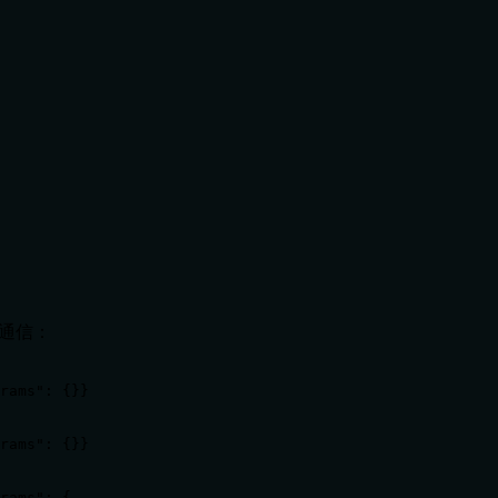
C通信：
rams": {}}

rams": {}}

rams": {
