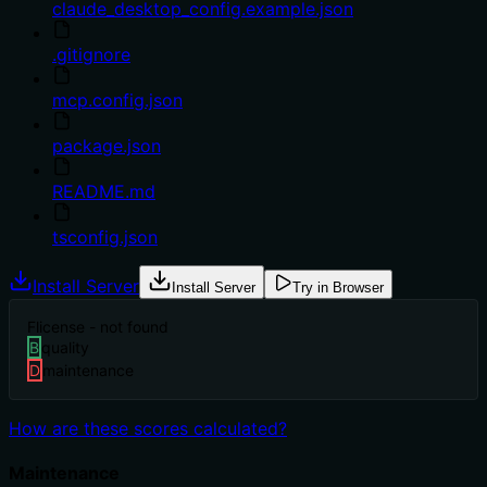
claude_desktop_config.example.json
.gitignore
mcp.config.json
package.json
README.md
tsconfig.json
Install Server
Install Server
Try in Browser
F
license - not found
B
quality
D
maintenance
How are these scores calculated?
Maintenance