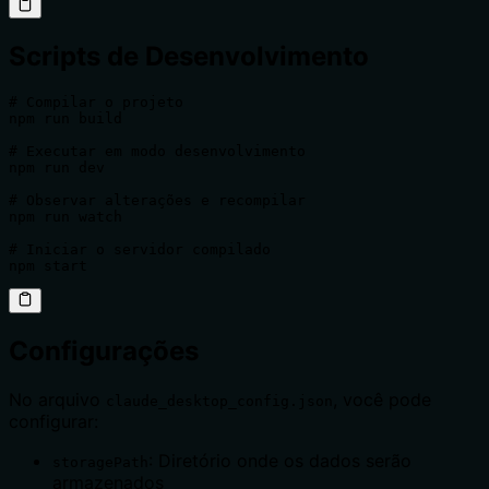
Scripts de Desenvolvimento
# Compilar o projeto

npm run build

# Executar em modo desenvolvimento

npm run dev

# Observar alterações e recompilar

npm run watch

# Iniciar o servidor compilado

npm start
Configurações
No arquivo
, você pode
claude_desktop_config.json
configurar:
: Diretório onde os dados serão
storagePath
armazenados