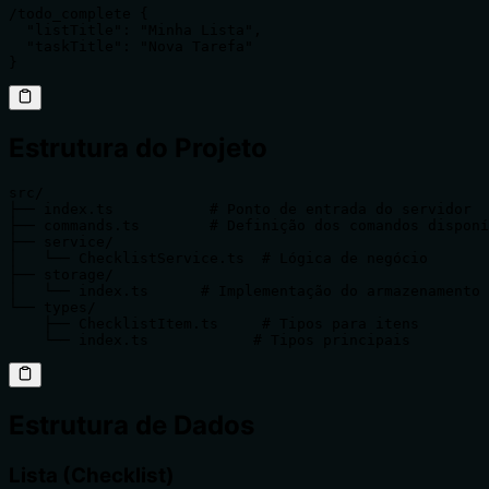
/todo_complete {

  "listTitle": "Minha Lista",

  "taskTitle": "Nova Tarefa"

}
Estrutura do Projeto
src/

├── index.ts           # Ponto de entrada do servidor

├── commands.ts        # Definição dos comandos disponí
├── service/          

│   └── ChecklistService.ts  # Lógica de negócio

├── storage/

│   └── index.ts      # Implementação do armazenamento

└── types/

    ├── ChecklistItem.ts     # Tipos para itens

    └── index.ts            # Tipos principais
Estrutura de Dados
Lista (Checklist)