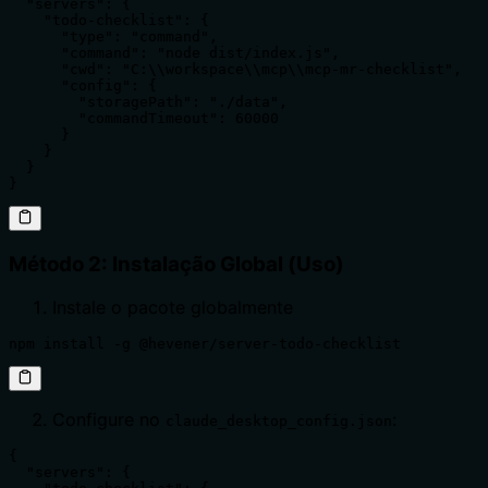
  "servers": {

    "todo-checklist": {

      "type": "command",

      "command": "node dist/index.js",

      "cwd": "C:\\workspace\\mcp\\mcp-mr-checklist",

      "config": {

        "storagePath": "./data",

        "commandTimeout": 60000

      }

    }

  }

}
Método 2: Instalação Global (Uso)
Instale o pacote globalmente
npm install -g @hevener/server-todo-checklist
Configure no
:
claude_desktop_config.json
{

  "servers": {
