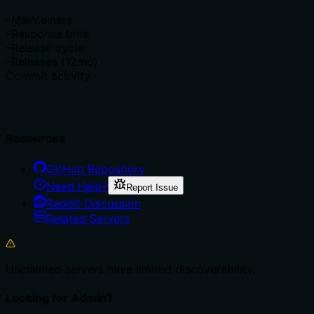
–
Maintainers
–
Response time
–
Release cycle
–
Releases (12mo)
Commit activity
Resources
GitHub Repository
Need Help?
Report Issue
Reddit Discussion
Related Servers
Unclaimed servers have limited discoverability.
Looking for Admin?