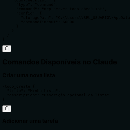
    "todo-checklist": {

      "type": "command",

      "command": "mcp-server-todo-checklist",

      "config": {

        "storagePath": "C:\\Users\\SEU_USUARIO\\AppData
        "commandTimeout": 60000

      }

    }

  }

}
Comandos Disponíveis no Claude
Criar uma nova lista
/todo_create {

  "title": "Minha Lista",

  "description": "Descrição opcional da lista"

}
Adicionar uma tarefa