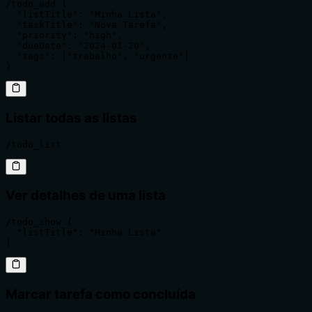
/todo_add {

  "listTitle": "Minha Lista",

  "taskTitle": "Nova Tarefa",

  "priority": "high",

  "dueDate": "2024-01-20",

  "tags": ["trabalho", "urgente"]

}
Listar todas as listas
/todo_list
Ver detalhes de uma lista
/todo_show {

  "listTitle": "Minha Lista"

}
Marcar tarefa como concluída