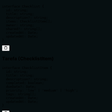
interface Checklist {

  id: string;

  title: string;

  description?: string;

  items: ChecklistItem[];

  owner: string;

  shared?: string[];

  createdAt: Date;

  updatedAt: Date;

}
Tarefa (ChecklistItem)
interface ChecklistItem {

  id: string;

  title: string;

  description?: string;

  completed: boolean;

  dueDate?: Date;

  priority: 'low' | 'medium' | 'high';

  tags: string[];

  createdAt: Date;

  updatedAt: Date;

}