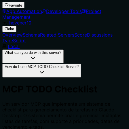
Favorite
App Automation
Developer Tools
Project
Management
by
hevener10
Claim
Overview
Schema
Related Servers
Score
Discussions
TypeScript
Local
What can you do with this server?
How do I use MCP TODO Checklist Server?
MCP TODO Checklist
Um servidor MCP que implementa um sistema de
checklist para gerenciamento de tarefas no Claude
Desktop. O sistema permite criar e gerenciar múltiplas
listas de tarefas, com suporte a prioridades, datas de
vencimento e tags.