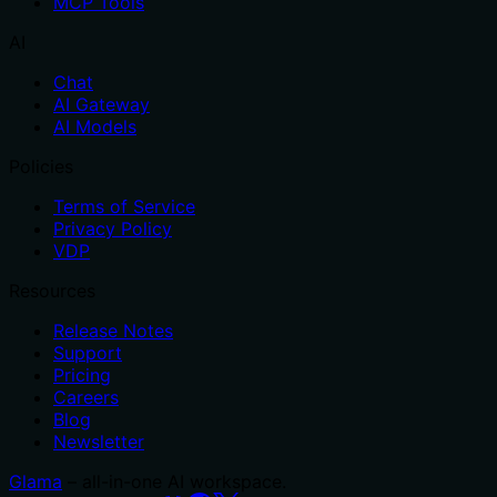
MCP Tools
AI
Chat
AI Gateway
AI Models
Policies
Terms of Service
Privacy Policy
VDP
Resources
Release Notes
Support
Pricing
Careers
Blog
Newsletter
Glama
– all-in-one AI workspace.