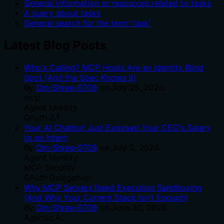
General information or resources related to tasks
A query about tasks
General search for the term 'task'
Latest Blog Posts
Who's Calling? MCP Hosts Are an Identity Blind
Spot (And the Spec Knows It)
By
Om-Shree-0709
on
July 25, 2026
.
mcp
Agent Identity
OAuth 2.1
Your AI Chatbot Just Exposed Your CEO's Salary
to an Intern
By
Om-Shree-0709
on
July 2, 2026
.
Agent Identity
MCP Security
OAuth Delegation
Why MCP Servers Need Execution Sandboxing
(And Why Your Current Stack Isn't Enough)
By
Om-Shree-0709
on
June 30, 2026
.
Agentic Ai