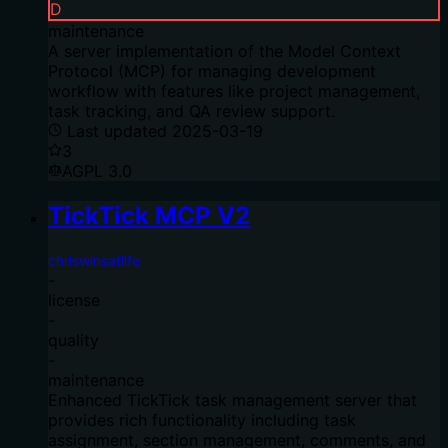
D
maintenance
A server implementation of the Model Context
Protocol (MCP) for managing development
workflow with features like project management,
task tracking, and QA review support.
Last updated
2025-03-19
3
AGPL 3.0
TickTick MCP V2
chriswinsatlife
-
license
-
quality
-
maintenance
Enhanced TickTick task management server that
provides rich functionality including task
assignment, section management, comments, and