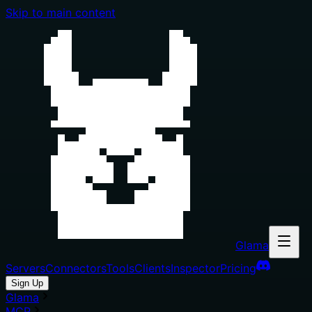
Skip to main content
Glama
Servers
Connectors
Tools
Clients
Inspector
Pricing
Sign Up
Glama
MCP