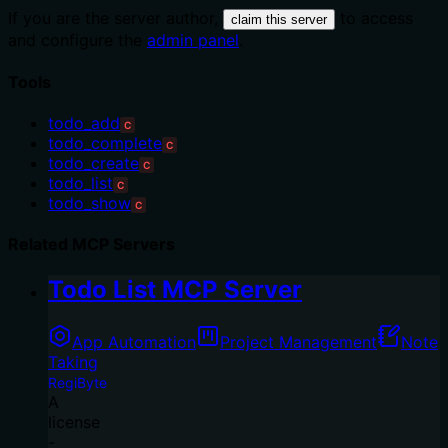
If you are the server author,
to access
claim this server
and configure the
admin panel
.
Tools
todo_add
C
todo_complete
C
todo_create
C
todo_list
C
todo_show
C
Related MCP Servers
Todo List MCP Server
App Automation
Project Management
Note
Taking
RegiByte
A
license
-