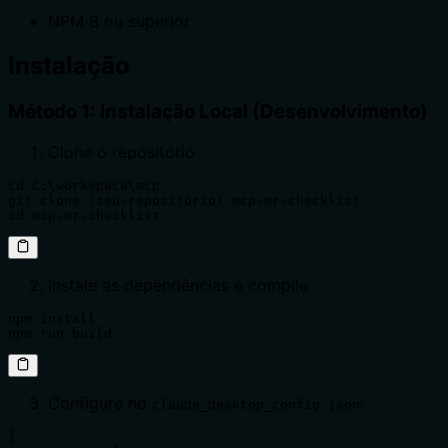
NPM 8 ou superior
Instalação
Método 1: Instalação Local (Desenvolvimento)
Clone o repositório
cd C:\workspace\mcp

git clone (seu-repositório) mcp-mr-checklist

cd mcp-mr-checklist
Instale as dependências e compile
npm install

npm run build
Configure no
:
claude_desktop_config.json
{
