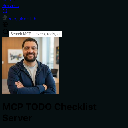
Servers
en
es
ja
ko
pt
zh
MCP TODO Checklist
Server