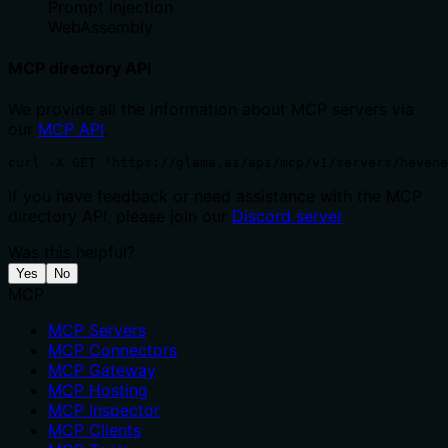
Prompt Injection
WebAssembly
MCP directory API
We provide all the information about MCP servers via
our
MCP API
.
curl -X GET 'https://glama.ai/api/mcp/v1/servers/hevene
If you have feedback or need assistance with the MCP
directory API, please join our
Discord server
Was this helpful?
Yes
No
MCP
MCP Servers
MCP Connectors
MCP Gateway
MCP Hosting
MCP Inspector
MCP Clients