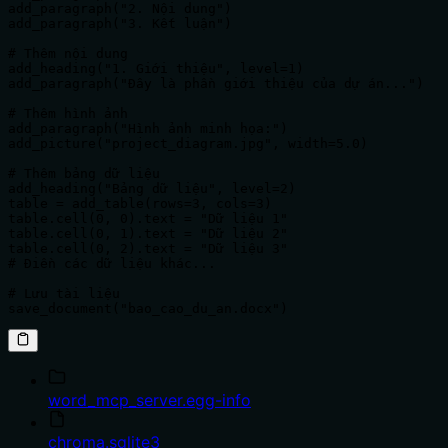
add_paragraph("2. Nội dung")

add_paragraph("3. Kết luận")

# Thêm nội dung

add_heading("1. Giới thiệu", level=1)

add_paragraph("Đây là phần giới thiệu của dự án...")

# Thêm hình ảnh

add_paragraph("Hình ảnh minh họa:")

add_picture("project_diagram.jpg", width=5.0)

# Thêm bảng dữ liệu

add_heading("Bảng dữ liệu", level=2)

table = add_table(rows=3, cols=3)

table.cell(0, 0).text = "Dữ liệu 1"

table.cell(0, 1).text = "Dữ liệu 2"

table.cell(0, 2).text = "Dữ liệu 3"

# Điền các dữ liệu khác...

# Lưu tài liệu

save_document("bao_cao_du_an.docx")
word_mcp_server.egg-info
chroma.sqlite3