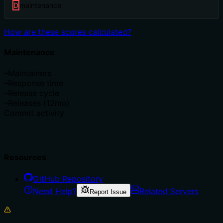
D
maintenance
How are these scores calculated?
Maintenance
–
Maintainers
–
Response time
–
Release cycle
–
Releases (12mo)
Commit activity
Resources
GitHub Repository
Need Help?
Related Servers
Report Issue