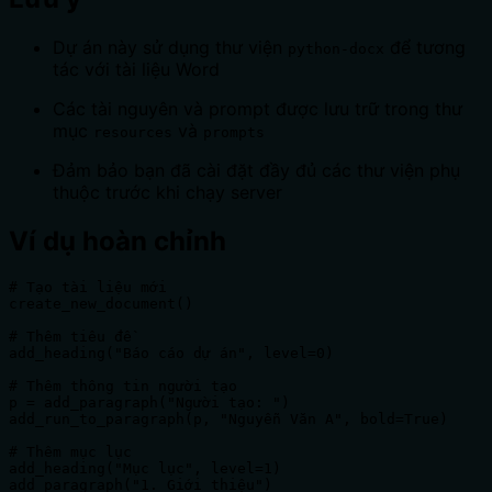
Dự án này sử dụng thư viện
để tương
python-docx
tác với tài liệu Word
Các tài nguyên và prompt được lưu trữ trong thư
mục
và
resources
prompts
Đảm bảo bạn đã cài đặt đầy đủ các thư viện phụ
thuộc trước khi chạy server
Ví dụ hoàn chỉnh
# Tạo tài liệu mới

create_new_document()

# Thêm tiêu đề

add_heading("Báo cáo dự án", level=0)

# Thêm thông tin người tạo

p = add_paragraph("Người tạo: ")

add_run_to_paragraph(p, "Nguyễn Văn A", bold=True)

# Thêm mục lục

add_heading("Mục lục", level=1)

add_paragraph("1. Giới thiệu")
