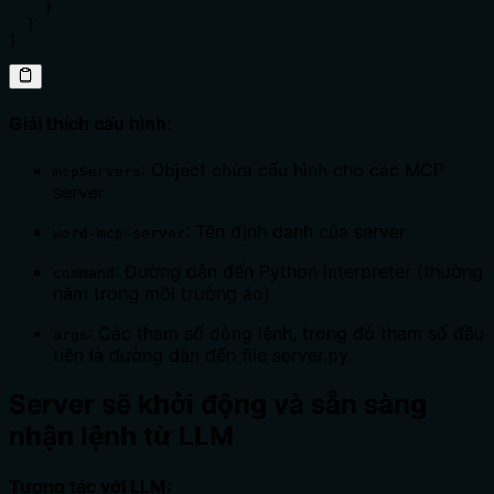
    }

  }

}
Giải thích cấu hình:
: Object chứa cấu hình cho các MCP
mcpServers
server
: Tên định danh của server
word-mcp-server
: Đường dẫn đến Python interpreter (thường
command
nằm trong môi trường ảo)
: Các tham số dòng lệnh, trong đó tham số đầu
args
tiên là đường dẫn đến file server.py
Server sẽ khởi động và sẵn sàng
nhận lệnh từ LLM
Tương tác với LLM: