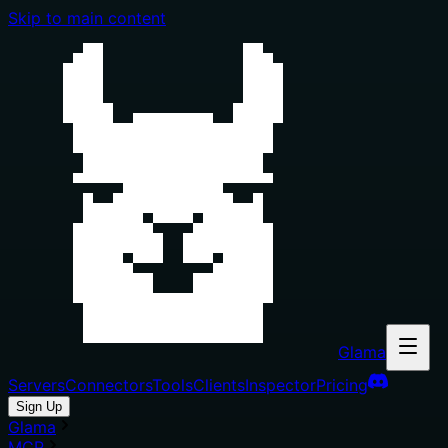
Skip to main content
Glama
Servers
Connectors
Tools
Clients
Inspector
Pricing
Sign Up
Glama
MCP