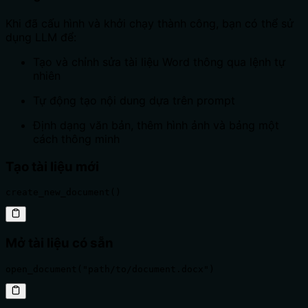
Khi đã cấu hình và khởi chạy thành công, bạn có thể sử
dụng LLM để:
Tạo và chỉnh sửa tài liệu Word thông qua lệnh tự
nhiên
Tự động tạo nội dung dựa trên prompt
Định dạng văn bản, thêm hình ảnh và bảng một
cách thông minh
Tạo tài liệu mới
create_new_document()
Mở tài liệu có sẵn
open_document("path/to/document.docx")