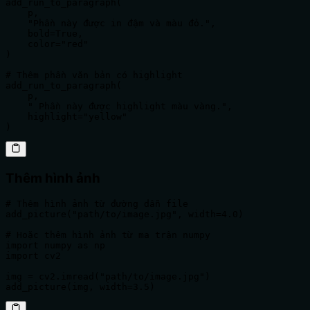
add_run_to_paragraph(

    p,

    "Phần này được in đậm và màu đỏ.",

    bold=True,

    color="red"

)

# Thêm phần văn bản có highlight

add_run_to_paragraph(

    p,

    " Phần này được highlight màu vàng.",

    highlight="yellow"

)
Thêm hình ảnh
# Thêm hình ảnh từ đường dẫn file

add_picture("path/to/image.jpg", width=4.0)

# Hoặc thêm hình ảnh từ ma trận numpy

import numpy as np

import cv2

img = cv2.imread("path/to/image.jpg")

add_picture(img, width=3.5)