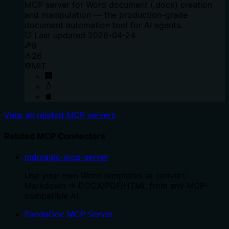
MCP server for Word document (.docx) creation
and manipulation — the production-grade
document automation tool for AI agents.
Last updated
2026-04-24
9
26
MIT
View all related MCP servers
Related MCP Connectors
mdmagic-mcp-server
Use your own Word templates to convert
Markdown → DOCX/PDF/HTML from any MCP-
compatible AI.
PandaDoc MCP Server