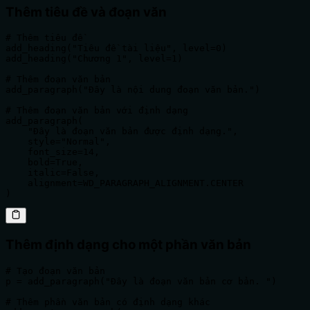
Thêm tiêu đề và đoạn văn
# Thêm tiêu đề

add_heading("Tiêu đề tài liệu", level=0)

add_heading("Chương 1", level=1)

# Thêm đoạn văn bản

add_paragraph("Đây là nội dung đoạn văn bản.")

# Thêm đoạn văn bản với định dạng

add_paragraph(

    "Đây là đoạn văn bản được định dạng.",

    style="Normal",

    font_size=14,

    bold=True,

    italic=False,

    alignment=WD_PARAGRAPH_ALIGNMENT.CENTER

)
Thêm định dạng cho một phần văn bản
# Tạo đoạn văn bản

p = add_paragraph("Đây là đoạn văn bản cơ bản. ")

# Thêm phần văn bản có định dạng khác
