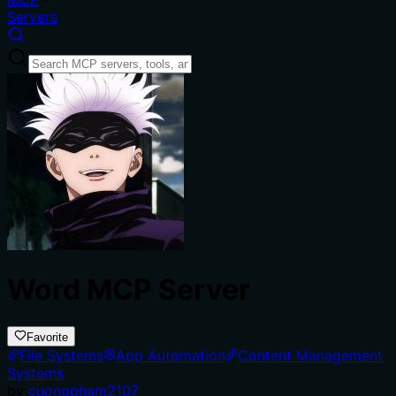
Servers
Word MCP Server
Favorite
File Systems
App Automation
Content Management
Systems
by
cuongpham2107