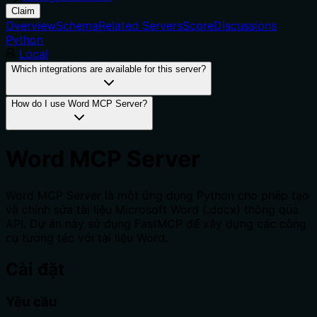
Claim
Overview
Schema
Related Servers
Score
Discussions
Python
Local
Which integrations are available for this server?
How do I use Word MCP Server?
Word MCP Server
Word MCP Server là một ứng dụng Python cho phép tạo
và chỉnh sửa tài liệu Microsoft Word (.docx) thông qua
API. Dự án này sử dụng FastMCP để xây dựng các công
cụ tương tác với tài liệu Word.
Cài đặt
Yêu cầu