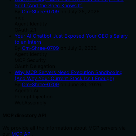
Spot (And the Spec Knows It)
By
Om-Shree-0709
on
July 25, 2026
.
mcp
Agent Identity
OAuth 2.1
Your AI Chatbot Just Exposed Your CEO's Salary
to an Intern
By
Om-Shree-0709
on
July 2, 2026
.
Agent Identity
MCP Security
OAuth Delegation
Why MCP Servers Need Execution Sandboxing
(And Why Your Current Stack Isn't Enough)
By
Om-Shree-0709
on
June 30, 2026
.
Agentic Ai
Prompt Injection
WebAssembly
MCP directory API
We provide all the information about MCP servers via
our
MCP API
.