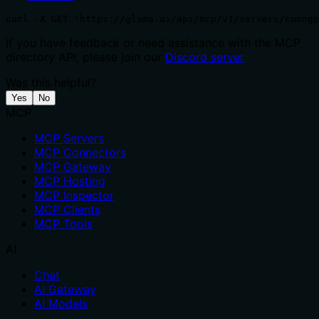
curl -X GET 'https://glama.ai/api/mcp/v1/servers/cuongp
If you have feedback or need assistance with the MCP
directory API, please join our
Discord server
Was this helpful?
Yes
No
MCP
MCP Servers
MCP Connectors
MCP Gateway
MCP Hosting
MCP Inspector
MCP Clients
MCP Tools
AI
Chat
AI Gateway
AI Models