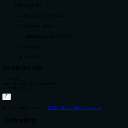
Python 3.12+
Các thư viện phụ thuộc:
python-docx
opencv-python (cv2)
numpy
FastMCP
Cài đặt thư viện
uv venv

source venv/bin/activate

uv pip install .
Related MCP server:
MCP Office Word Server
Tính năng