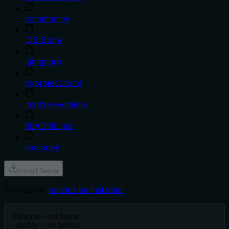
common.py
.DS_Store
.gitignore
pyproject.toml
.python-version
README.md
server.py
Install Server
This server
cannot be installed
F
license - not found
-
quality - not tested