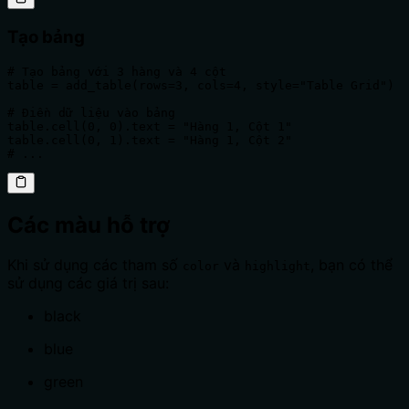
Tạo bảng
# Tạo bảng với 3 hàng và 4 cột

table = add_table(rows=3, cols=4, style="Table Grid")

# Điền dữ liệu vào bảng

table.cell(0, 0).text = "Hàng 1, Cột 1"

table.cell(0, 1).text = "Hàng 1, Cột 2"

# ...
Các màu hỗ trợ
Khi sử dụng các tham số
và
, bạn có thể
color
highlight
sử dụng các giá trị sau:
black
blue
green