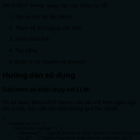
Word MCP Server cung cấp các công cụ để:
Tạo và mở tài liệu Word
Thêm và định dạng văn bản
Thêm hình ảnh
Tạo bảng
Quản lý tài nguyên và prompt
Hướng dẫn sử dụng
Cấu hình và khởi chạy với LLM
Để sử dụng Word MCP Server với các mô hình ngôn ngữ
lớn (LLM), bạn cần cấu hình thông qua file JSON:
{

  "mcpServers": {

    "word-mcp-server": {

      "command": "/path/to/word-mcp-server/.venv/bin/py
      "args": ["/path/to/word-mcp-server/server.py"]
