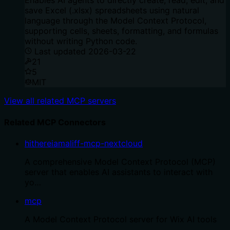
Enables AI agents to directly create, read, edit, and
save Excel (.xlsx) spreadsheets using natural
language through the Model Context Protocol,
supporting cells, sheets, formatting, and formulas
without writing Python code.
Last updated
2026-03-22
21
5
MIT
View all related MCP servers
Related MCP Connectors
hithereiamaliff-mcp-nextcloud
A comprehensive Model Context Protocol (MCP)
server that enables AI assistants to interact with
yo…
mcp
A Model Context Protocol server for Wix AI tools