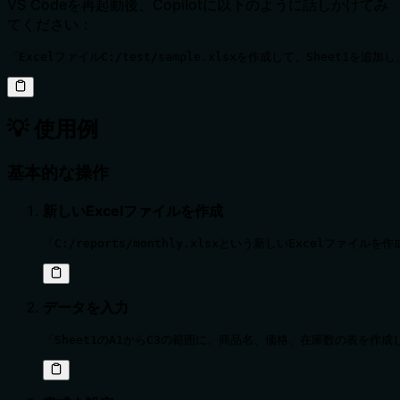
VS Codeを再起動後、Copilotに以下のように話しかけてみ
てください：
「ExcelファイルC:/test/sample.xlsxを作成して、Sheet1を追加
💡 使用例
基本的な操作
新しいExcelファイルを作成
「C:/reports/monthly.xlsxという新しいExcelファイルを
データを入力
「Sheet1のA1からC3の範囲に、商品名、価格、在庫数の表を作成