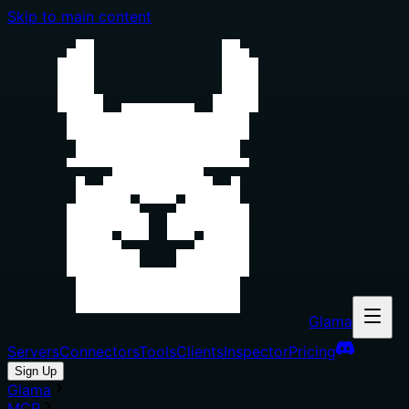
Skip to main content
Glama
Servers
Connectors
Tools
Clients
Inspector
Pricing
Sign Up
Glama
MCP