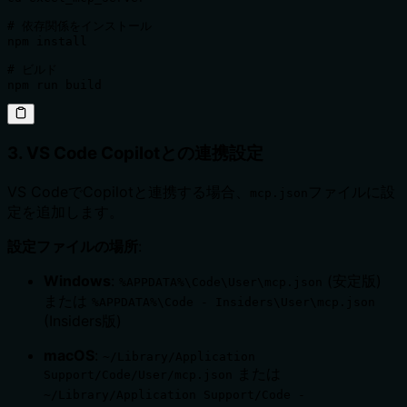
# 依存関係をインストール

npm install

# ビルド

npm run build
3. VS Code Copilotとの連携設定
VS CodeでCopilotと連携する場合、
ファイルに設
mcp.json
定を追加します。
設定ファイルの場所
:
Windows
:
(安定版)
%APPDATA%\Code\User\mcp.json
または
%APPDATA%\Code - Insiders\User\mcp.json
(Insiders版)
macOS
:
~/Library/Application
または
Support/Code/User/mcp.json
~/Library/Application Support/Code -