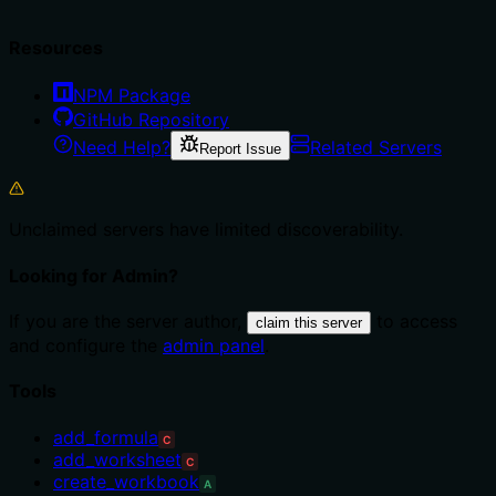
Resources
NPM Package
GitHub Repository
Need Help?
Related Servers
Report Issue
Unclaimed servers have limited discoverability.
Looking for Admin?
If you are the server author,
to access
claim this server
and configure the
admin panel
.
Tools
add_formula
C
add_worksheet
C
create_workbook
A