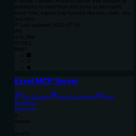
A Model Context Protocol server that enables AI
assistants to read from and write to Microsoft
Excel files, supporting formats like xlsx, xlsm, xltx,
and xltm.
Last updated
2025-07-19
6
15,599
1,003
MIT
Excel MCP Server
File Systems
App Automation
Data
Platforms
Aifornorms
A
license
-
quality