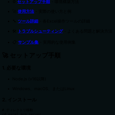
⚙️
セットアップ手順
- 環境構築方法
🚀
使用方法
- 実際の使い方と例
🔧
ツール詳細
- 各Excel操作ツールの詳細
🛠️
トラブルシューティング
- よくある問題と解決方法
📋
サンプル集
- 実用的な使用例集
🚀 セットアップ手順
1. 必要な環境
Node.js (v16以降)
Windows、macOS、またはLinux
2. インストール
# ディレクトリ移動

cd excel_mcp_server
