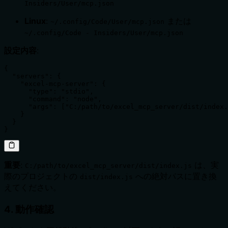
Insiders/User/mcp.json
Linux
:
または
~/.config/Code/User/mcp.json
~/.config/Code - Insiders/User/mcp.json
設定内容
:
{

  "servers": {

    "excel-mcp-server": {

      "type": "stdio",

      "command": "node",

      "args": ["C:/path/to/excel_mcp_server/dist/index.
    }

  }

}
重要
:
は、実
C:/path/to/excel_mcp_server/dist/index.js
際のプロジェクトの
への絶対パスに置き換
dist/index.js
えてください。
4. 動作確認