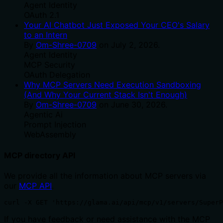
Agent Identity
OAuth 2.1
Your AI Chatbot Just Exposed Your CEO's Salary
to an Intern
By
Om-Shree-0709
on
July 2, 2026
.
Agent Identity
MCP Security
OAuth Delegation
Why MCP Servers Need Execution Sandboxing
(And Why Your Current Stack Isn't Enough)
By
Om-Shree-0709
on
June 30, 2026
.
Agentic Ai
Prompt Injection
WebAssembly
MCP directory API
We provide all the information about MCP servers via
our
MCP API
.
curl -X GET 'https://glama.ai/api/mcp/v1/servers/SuperP
If you have feedback or need assistance with the MCP