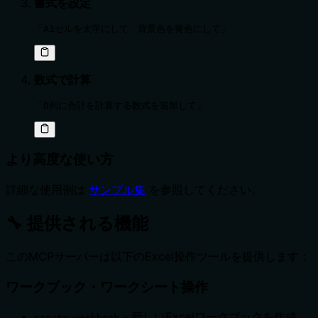
書式を設定
「A1セルを太字にして、背景色を黄色にして」
数式で計算
「D列に合計を計算する数式を追加して」
より高度な使い方
詳細な使用例は
サンプル集
を参照してください。
🔧 提供される機能
このMCPサーバーは以下のExcel操作ツールを提供します：
ワークブック・ワークシート操作
- 新しいExcelワークブックを作成
create_workbook