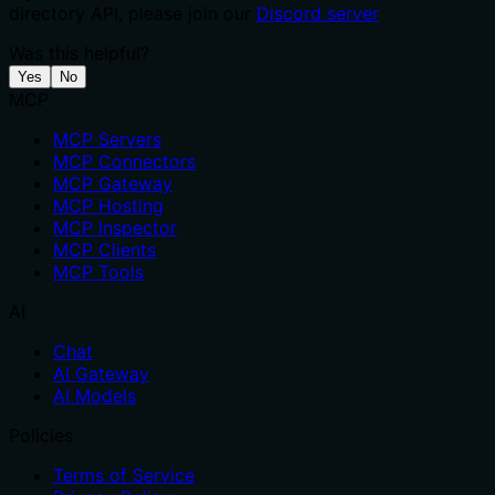
directory API, please join our
Discord server
Was this helpful?
Yes
No
MCP
MCP Servers
MCP Connectors
MCP Gateway
MCP Hosting
MCP Inspector
MCP Clients
MCP Tools
AI
Chat
AI Gateway
AI Models
Policies
Terms of Service