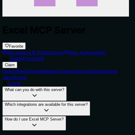
Excel MCP Server
Favorite
Workplace & Productivity
App Automation
by
SuperPyonchiX
Claim
Overview
Schema
Related Servers
Score
Discussions
JavaScript
Local
What can you do with this server?
Which integrations are available for this server?
How do I use Excel MCP Server?