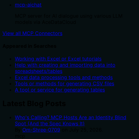
mcp-aichat
MCP server for AI dialogue using various LLM
models via AceDataCloud
View all MCP Connectors
Appeared in Searches
Working with Excel or Excel tutorials
Help with creating and importing data into
spreadsheets/tables
Excel data processing tools and methods
Tools or methods for generating CSV files
A tool or service for generating tables
Latest Blog Posts
Who's Calling? MCP Hosts Are an Identity Blind
Spot (And the Spec Knows It)
By
Om-Shree-0709
on
July 25, 2026
.
mcp