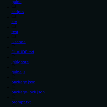
guide
scripts
src
test
.vscode
CLAUDE.md
.gitignore
guide.js
package.json
package-lock.json
prompt.txt