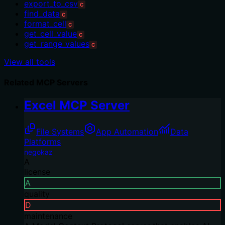
export_to_csv
C
find_data
C
format_cell
C
get_cell_value
C
get_range_values
C
View all tools
Related MCP Servers
Excel MCP Server
File Systems
App Automation
Data
Platforms
negokaz
A
license
A
quality
D
maintenance