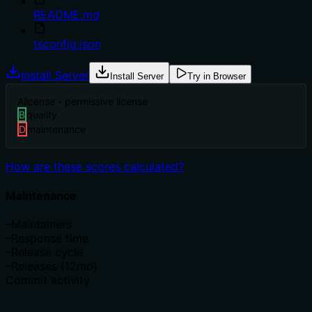
README.md
tsconfig.json
Install Server
Install Server
Try in Browser
A
license - permissive license
B
quality
D
maintenance
How are these scores calculated?
Maintenance
–
Maintainers
–
Response time
–
Release cycle
–
Releases (12mo)
Commit activity